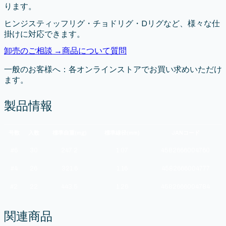
ります。
ヒンジスティッフリグ・チョドリグ・Dリグなど、様々な仕
掛けに対応できます。
卸売のご相談 →
商品について質問
一般のお客様へ：各オンラインストアでお買い求めいただけ
ます。
製品情報
号数
入数
標準自重(mg)
標準線径(mm)
JANコード
#6
30
247.2
1.07
4582666004760
#4
26
321.6
1.16
4582666004777
#2
22
443.5
1.26
4582666004784
関連商品