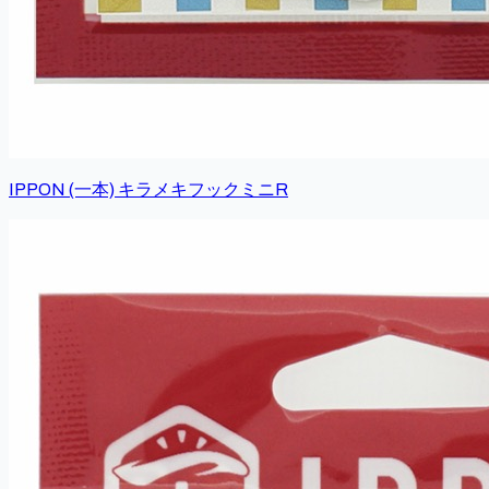
IPPON (一本) キラメキフックミニR