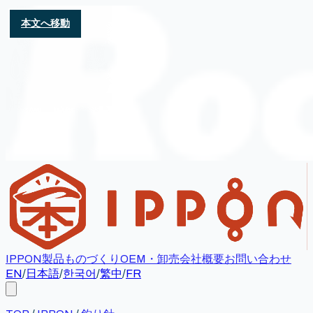
本文へ移動
IPPON
製品
ものづくり
OEM・卸売
会社概要
お問い合わせ
EN
/
日本語
/
한국어
/
繁中
/
FR