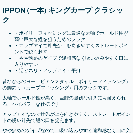
IPPON (一本) キングカープ クラシッ
ク
・
ボイリーフィッシングに最適な太軸でホールド性が
高い巨大な鯉を狙うためのフック
・
アップアイで針先が上を向きやすくストレートポイ
ントで鋭く刺す
・
やや狭めのゲイプで違和感なく吸い込みやすく口に
入りやすい
・
逆ヒネリ・アップアイ・平打
昔ながらのヨーロピアンスタイル（ボイリーフィッシング）
の鯉釣り（カープフィッシング）用のフックです。
太軸でホールド性が高く、巨鯉の強靭な引きにも耐えられ
る、ハイパワーな仕様です。
アップアイなので針先が上を向きやすく、ストレートポイン
トの鋭い針先で鯉の口を捉えます。
やや狭めのゲイプなので、吸い込みやすく違和感なく口に入