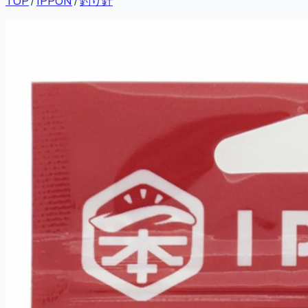
TOP
/
IPPON
/
釣り針